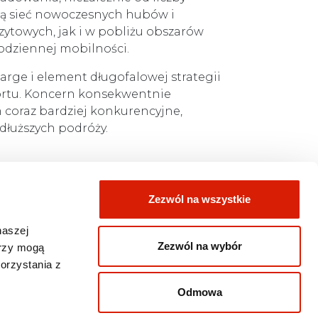
ą sieć nowoczesnych hubów i
ytowych, jak i w pobliżu obszarów
codziennej mobilności.
ge i element długofalowej strategii
ortu. Koncern konsekwentnie
 coraz bardziej konkurencyjne,
dłuższych podróży.
Zezwól na wszystkie
naszej
Zezwól na wybór
erzy mogą
orzystania z
Odmowa