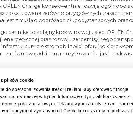
w. ORLEN Charge konsekwentnie rozwija ogólnopolsk
są zlokalizowane zarówno przy głównych trasach tranz
na jest z myślą o podróżach długodystansowych oraz 
cennika to kolejny krok w rozwoju sieci ORLEN Char
ji energetycznej oraz rozwoju zeroemisyjnego transp
nfrastruktury elektromobilności, oferując kierowcom
 – zarówno w codziennym użytkowaniu, jak i podczas 
 z plików cookie
Powrót do listy aktualności
ie do spersonalizowania treści i reklam, aby oferować funkcje
wać ruch w naszej witrynie. Informacje o tym, jak korzystasz z 
rtnerom społecznościowym, reklamowym i analitycznym. Partn
innymi danymi otrzymanymi od Ciebie lub uzyskanymi podczas k