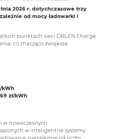
etnia 2026 r. dotychczasowe trzy
zależnie od mocy ładowarki i
zystkich punktach sieci ORLEN Charge
nia, co znacząco zwiększa
ł/kWh
.
,69 zł/kWh
.
k i w nowoczesnych
ażonych w inteligentne systemy
adowania, niezależnie od liczby