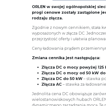
ORLEN w swojej ogólnopolskiej siec
progi cenowe zostały zastąpione je
rodzaju złącza.
Zgodnie z nowym cennikiem, stała kw
wyposażonych w złącza DC. Jednocześ
przejrzystość oferty i ułatwia planow
Ceny ładowania prądem przemiennym 
Zmiana cennika jest następująca:
Złącza DC o mocy powyżej 125
Złącza DC o mocy od 50 kW do
Złącza DC do 50 kW
– stawka po
Złącza AC
– stawka za ładowanie
Jednolita cena DC obowiązuje zarówn
wielostanowiskowych hubach ORLEN 
dynamicznego zarządzania mocą. Te ro