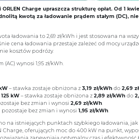
i ORLEN Charge upraszcza strukturę opłat. Od 1 kwi
dnolitą kwotą za ładowanie prądem stałym (DC), nie
ota ładowania to 2,69 zł/kWh i jest stosowana na ws
nie cena ładowania przestaje zależeć od mocy urządze
anie kosztów podróży.
(AC) wynosi 1,95 zł/kWh.
 kW
– stawka zostaje obniżona z
3,19 zł/kWh
do
2,69 z
 125 kW
– stawka zostaje obniżona z
2,89 zł/kWh
do
2
zostaje bez zmian i wynosi
2,69 zł/kWh
.
 pozostaje bez zmian i wynosi
1,95 zł/kWh
.
o na istniejących punktach szybkiego ładowania, ja
Charge, oferujących moc do 400 kW na punkt, wypos
związania zapewniają optymalny czas i efektywność ł