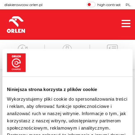
dlakierowcow.orlen.pl
high contrast
PL
OUR CHARGERS
CHARGING
CHARGING TERMS
INSTRUCTIONS
AND CONDITIONS
Niniejsza strona korzysta z plików cookie
2020-10-22
Wykorzystujemy pliki cookie do spersonalizowania treści
i reklam, aby oferować funkcje społecznościowe i
MOVE Congress – event
analizować ruch w naszej witrynie. Informacje o tym, jak
cancelled
korzystasz z naszej witryny, udostępniamy partnerom
społecznościowym, reklamowym i analitycznym.